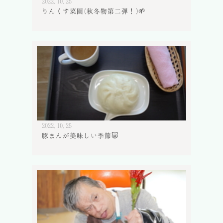
2022.10.25
りんくす菜園(秋冬物第二弾！)🌱
2022.10.25
豚まんが美味しい季節🐷