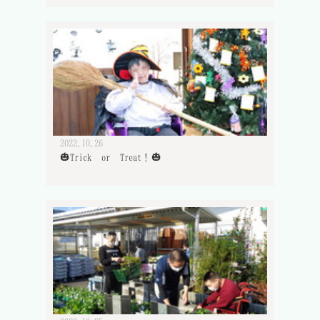
2022.10.26
🎃Trick or Treat！🎃