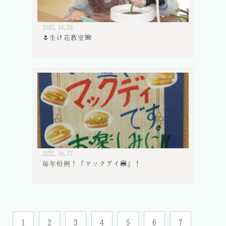
2022.10.24
🌷生け花教室🌺
2022.10.17
毎年恒例！『マックデイ🍔』！
1
2
3
4
5
6
7