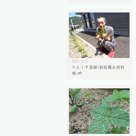
2021.5.31
りんくす菜園(初収穫＆初料
理)🌱