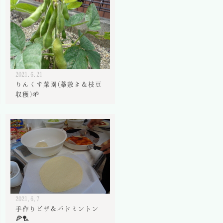
2021.6.21
りんくす菜園(藁敷き＆枝豆
収穫)🌱
2021.6.7
手作りピザ＆バドミントン
🍕🏸