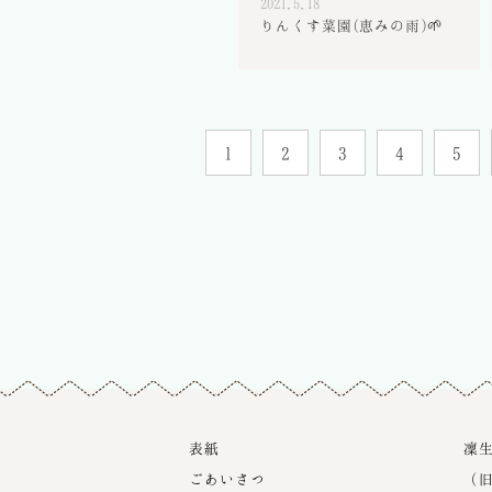
2021.5.18
りんくす菜園(恵みの雨)🌱
1
2
3
4
5
表紙
凜
ごあいさつ
（