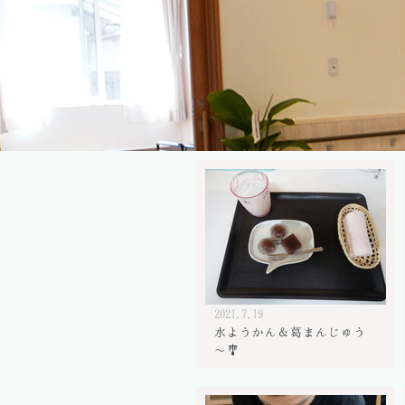
2021.7.19
水ようかん＆葛まんじゅう
～🎐