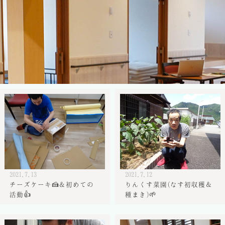
2021.7.13
2021.7.12
チーズケーキ🍰＆初めての
りんくす菜園(なす初収穫＆
活動👍
種まき)🌱