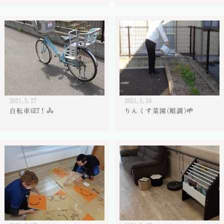
2021.5.27
2021.5.24
自転車GET！🚴
りんくす菜園(順調)🌱