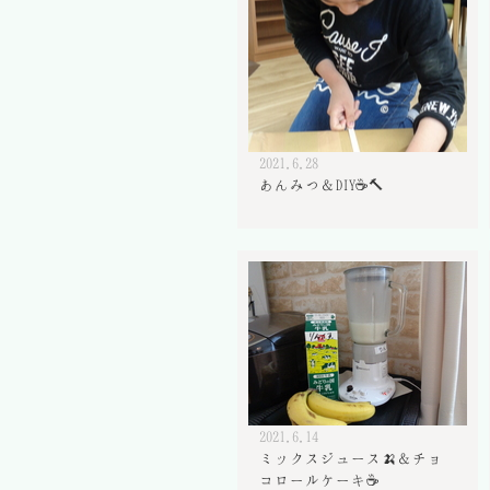
2021.6.28
あんみつ＆DIY☕🔨
2021.6.14
ミックスジュース🍌＆チョ
コロールケーキ☕