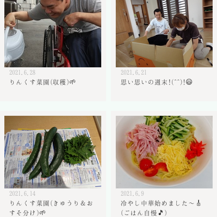
2021.6.28
2021.6.21
りんくす菜園(収穫)🌱
思い思いの週末!(^^)!😃
2021.6.14
2021.6.9
りんくす菜園(きゅうり＆お
冷やし中華始めました～🎸
すそ分け)🌱
(ごはん自慢🎵)