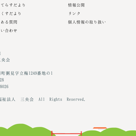
んてらすだより
情報公開
んくすだより
リンク
くある質問
個人情報の取り扱い
問い合わせ
業
三央会
町粥見字立梅1249番地の1
28
8026
会福祉法人 三央会 All Rights Reserved.