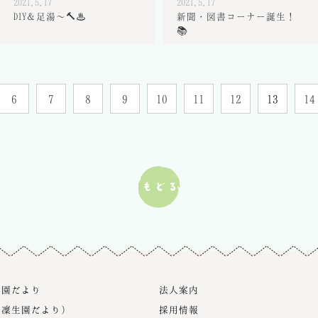
2021.5.17
2021.5.17
DIY＆足湯～🔨♨
新聞・図書コーナー誕生！
📚
6
7
8
9
10
11
12
13
14
生園だより
法人案内
旧凜生園だより）
採用情報