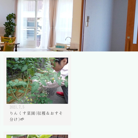
2021.7.5
りんくす菜園(収穫＆おすそ
分け)🌱