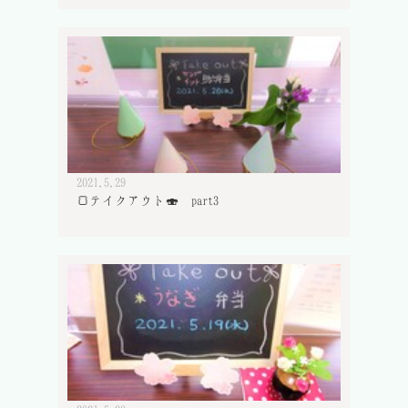
2021.5.29
🍞テイクアウト🍣 part3