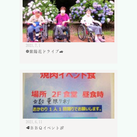
2021.7.1
❁紫陽花ドライブ🚙
2021.6.11
🥩ＢＢＱイベント🍖