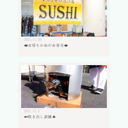
2021.11.20
🍣お待ちかねのお寿司🍣
2021.11.3
🍛炊き出し訓練🔥