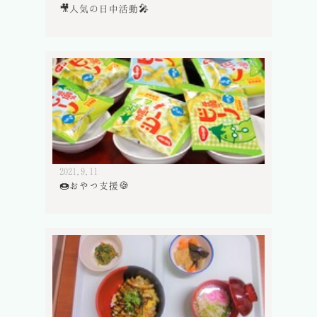
🎥人気の日中活動🎤
2021.9.11
🍩おやつ支援🍪