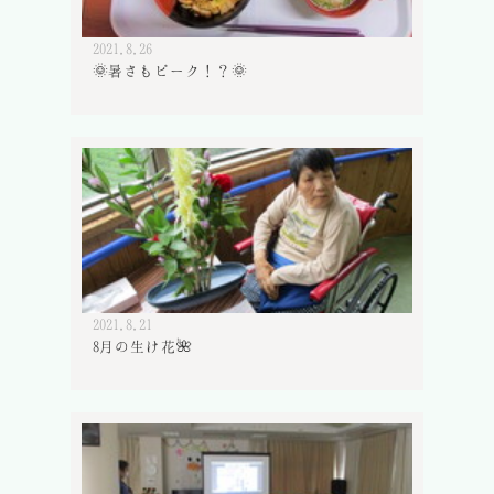
2021.8.26
🌞暑さもピーク！？🌞
2021.8.21
8月の生け花🌺