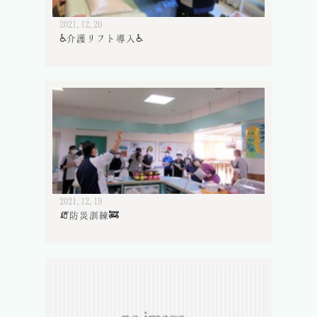
2021.12.20
♿介護リフト導入♿
2021.12.19
🧯防災訓練🚒