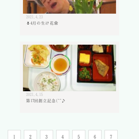
2021.4.23
🌷4月の生け花🌼
2021.4.15
第17回創立記念(^^♪
1
2
3
4
5
6
7