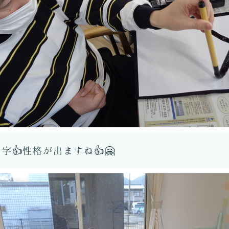
👍性格が出ますね👍🤗