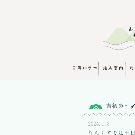
書初め～
2024.1.8
りんくすでは土