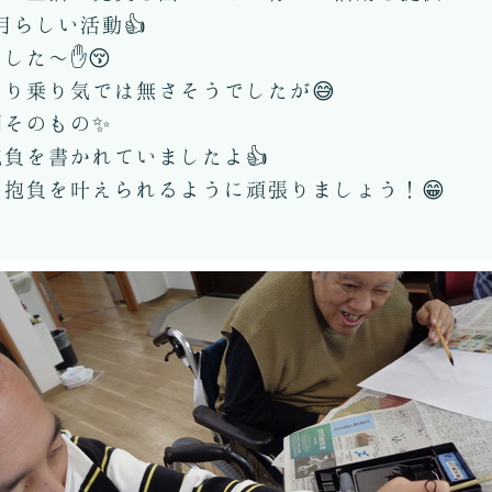
月らしい活動👍
した～✋😚
り乗り気では無さそうでしたが😅
剣そのもの✨
負を書かれていましたよ👍
抱負を叶えられるように頑張りましょう！😁