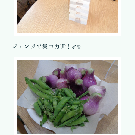
ジェンガで集中力UP！➶✨