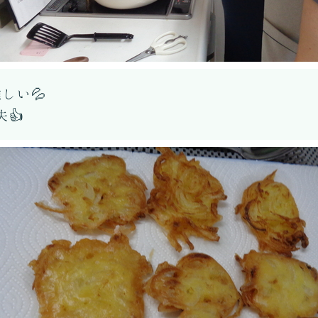
しい💦
👍