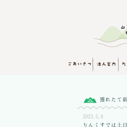
獲れたて新
2023.5.8
りんくすでは土