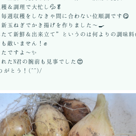
穫＆調理で大忙し💦🥬
毎週収穫をしなきゃ間に合わない位順調です😋
新玉ねぎでかき揚げを作りました～🍳
たて新鮮＆出来立て”というのは何よりの調味料
も敵いません！✊
ったですよ～✨
れたN君の腕前も見事でした😍
がとう！(^^)/